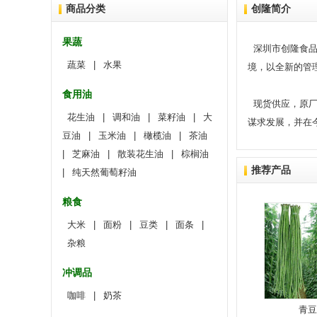
商品分类
创隆简介
果蔬
深圳市创隆食品
蔬菜
|
水果
境，以全新的管
食用油
现货供应，原厂
花生油
|
调和油
|
菜籽油
|
大
谋求发展，并在
豆油
|
玉米油
|
橄榄油
|
茶油
|
芝麻油
|
散装花生油
|
棕榈油
推荐产品
|
纯天然葡萄籽油
粮食
大米
|
面粉
|
豆类
|
面条
|
杂粮
冲调品
咖啡
|
奶茶
青豆